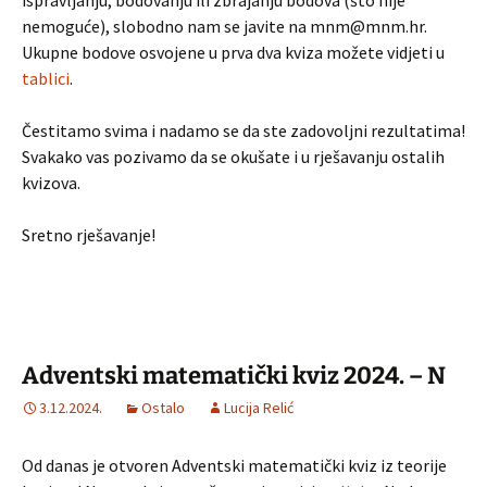
ispravljanju, bodovanju ili zbrajanju bodova (što nije
nemoguće), slobodno nam se javite na mnm@mnm.hr.
Ukupne bodove osvojene u prva dva kviza možete vidjeti u
tablici
.
Čestitamo svima i nadamo se da ste zadovoljni rezultatima!
Svakako vas pozivamo da se okušate i u rješavanju ostalih
kvizova.
Sretno rješavanje!
Adventski matematički kviz 2024. – N
3.12.2024.
Ostalo
Lucija Relić
Od danas je otvoren Adventski matematički kviz iz teorije