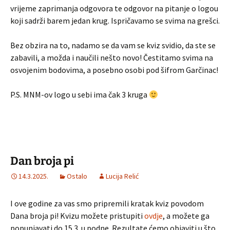
vrijeme zaprimanja odgovora te odgovor na pitanje o logou
koji sadrži barem jedan krug. Ispričavamo se svima na grešci.
Bez obzira na to, nadamo se da vam se kviz svidio, da ste se
zabavili, a možda i naučili nešto novo! Čestitamo svima na
osvojenim bodovima, a posebno osobi pod šifrom
Garčinac!
P.S. MNM-ov logo u sebi ima čak 3 kruga
Dan broja pi
14.3.2025.
Ostalo
Lucija Relić
I ove godine za vas smo pripremili kratak kviz povodom
Dana broja pi! Kvizu možete pristupiti
ovdje
, a možete ga
popunjavati do 15.3. u podne. Rezultate ćemo objaviti u što