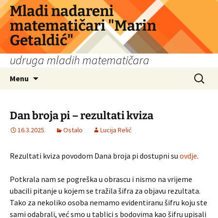
Skip
Mladi nadareni
to
matematičari "Marin
content
Getaldić"
udruga mladih matematičara
Search
Menu
for:
Dan broja pi – rezultati kviza
16.3.2025.
Ostalo
Lucija Relić
Rezultati kviza povodom Dana broja pi dostupni su
ovdje
.
Potkrala nam se pogreška u obrascu i nismo na vrijeme
ubacili pitanje u kojem se tražila šifra za objavu rezultata.
Tako za nekoliko osoba nemamo evidentiranu šifru koju ste
sami odabrali, već smo u tablici s bodovima kao šifru upisali