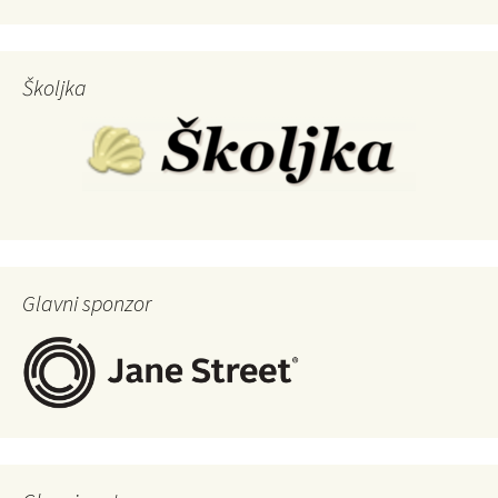
Školjka
Glavni sponzor