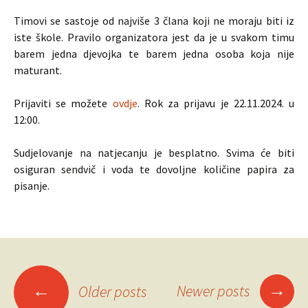
Timovi se sastoje od najviše 3 člana koji ne moraju biti iz
iste škole. Pravilo organizatora jest da je u svakom timu
barem jedna djevojka te barem jedna osoba koja nije
maturant.
Prijaviti se možete
ovdje
. Rok za prijavu je 22.11.2024. u
12:00.
Sudjelovanje na natjecanju je besplatno. Svima će biti
osiguran sendvič i voda te dovoljne količine papira za
pisanje.
Posts
→
←
Newer posts
Older posts