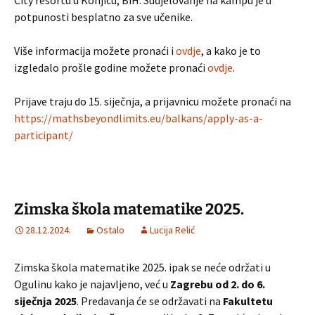
City resortu u Konjicu, BiH. Sudjelovanje na kampu je u
potpunosti besplatno za sve učenike.
Više informacija možete pronaći i
ovdje
, a kako je to
izgledalo prošle godine možete pronaći
ovdje
.
Prijave traju do 15. siječnja, a prijavnicu možete pronaći na
https://mathsbeyondlimits.eu/balkans/apply-as-a-
participant/
Zimska škola matematike 2025.
28.12.2024.
Ostalo
Lucija Relić
Zimska škola matematike 2025. ipak se neće održati u
Ogulinu kako je najavljeno, već u
Zagrebu od 2. do 6.
siječnja 2025
. Predavanja će se održavati na
Fakultetu