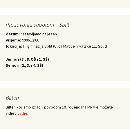
Predavanja subotom – Split
datum:
nastavljamo na jesen
vrijeme:
9:00-12:00
lokacija:
III. gimnazija Split (Ulica Matice hrvatske 11, Split)
Juniori (
7., 8. OŠ i 1. SŠ)
Seniori (
2., 3. i 4. SŠ)
Bilten
Bilten koji smo izradili povodom 10. rođendana MNM-a možete
vidjeti
ovdje
.