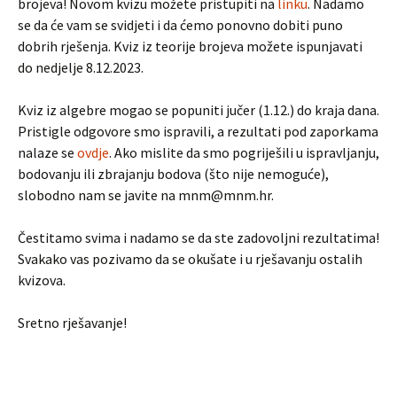
brojeva! Novom kvizu možete pristupiti na
linku
. Nadamo
se da će vam se svidjeti i da ćemo ponovno dobiti puno
dobrih rješenja. Kviz iz teorije brojeva možete ispunjavati
do nedjelje 8.12.2023.
Kviz iz algebre mogao se popuniti jučer (1.12.) do kraja dana.
Pristigle odgovore smo ispravili, a rezultati pod zaporkama
nalaze se
ovdje
. Ako mislite da smo pogriješili u ispravljanju,
bodovanju ili zbrajanju bodova (što nije nemoguće),
slobodno nam se javite na mnm@mnm.hr.
Čestitamo svima i nadamo se da ste zadovoljni rezultatima!
Svakako vas pozivamo da se okušate i u rješavanju ostalih
kvizova.
Sretno rješavanje!