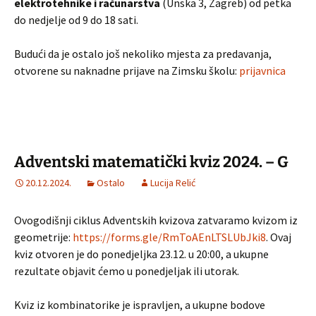
elektrotehnike i računarstva
(Unska 3, Zagreb) od petka
do nedjelje od 9 do 18 sati.
Budući da je ostalo još nekoliko mjesta za predavanja,
otvorene su naknadne prijave na Zimsku školu:
prijavnica
Adventski matematički kviz 2024. – G
20.12.2024.
Ostalo
Lucija Relić
Ovogodišnji ciklus Adventskih kvizova zatvaramo kvizom iz
geometrije:
https://forms.gle/RmToAEnLTSLUbJki8
. Ovaj
kviz otvoren je do ponedjeljka 23.12. u 20:00, a ukupne
rezultate objavit ćemo u ponedjeljak ili utorak.
Kviz iz kombinatorike je ispravljen, a ukupne bodove