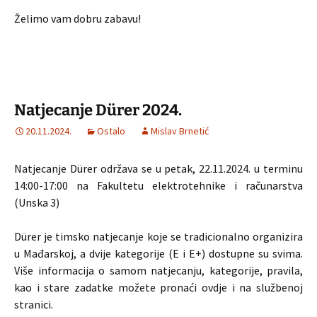
Želimo vam dobru zabavu!
Natjecanje Dürer 2024.
20.11.2024.
Ostalo
Mislav Brnetić
Natjecanje Dürer održava se u petak, 22.11.2024. u terminu
14:00-17:00 na Fakultetu elektrotehnike i računarstva
(Unska 3)
Dürer je timsko natjecanje koje se tradicionalno organizira
u Mađarskoj, a dvije kategorije (E i E+) dostupne su svima.
Više informacija o samom natjecanju, kategorije, pravila,
kao i stare zadatke možete pronaći ovdje i na službenoj
stranici.