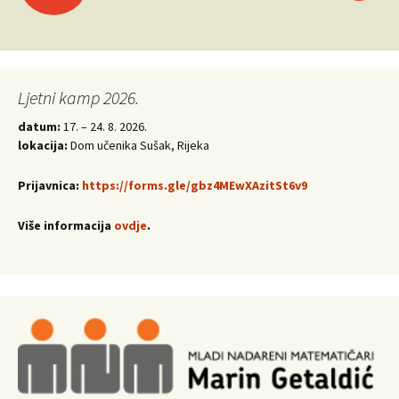
navigation
Ljetni kamp 2026.
datum:
17. – 24. 8. 2026.
lokacija:
Dom učenika Sušak, Rijeka
Prijavnica:
https://forms.gle/gbz4MEwXAzitSt6v9
Više informacija
ovdje
.