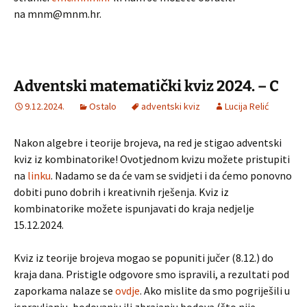
na mnm@mnm.hr.
Adventski matematički kviz 2024. – C
9.12.2024.
Ostalo
adventski kviz
Lucija Relić
Nakon algebre i teorije brojeva, na red je stigao adventski
kviz iz kombinatorike! Ovotjednom kvizu možete pristupiti
na
linku
. Nadamo se da će vam se svidjeti i da ćemo ponovno
dobiti puno dobrih i kreativnih rješenja. Kviz iz
kombinatorike možete ispunjavati do kraja nedjelje
15.12.2024.
Kviz iz teorije brojeva mogao se popuniti jučer (8.12.) do
kraja dana. Pristigle odgovore smo ispravili, a rezultati pod
zaporkama nalaze se
ovdje
. Ako mislite da smo pogriješili u