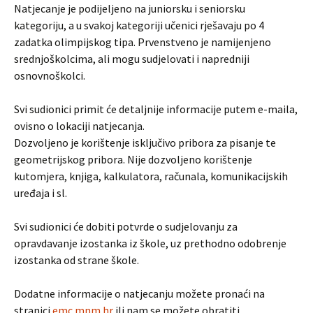
Natjecanje je podijeljeno na juniorsku i seniorsku
kategoriju, a u svakoj kategoriji učenici rješavaju po 4
zadatka olimpijskog tipa. Prvenstveno je namijenjeno
srednjoškolcima, ali mogu sudjelovati i napredniji
osnovnoškolci.
Svi sudionici primit će detaljnije informacije putem e-maila,
ovisno o lokaciji natjecanja.
Dozvoljeno je korištenje isključivo pribora za pisanje te
geometrijskog pribora. Nije dozvoljeno korištenje
kutomjera, knjiga, kalkulatora, računala, komunikacijskih
uređaja i sl.
Svi sudionici će dobiti potvrde o sudjelovanju za
opravdavanje izostanka iz škole, uz prethodno odobrenje
izostanka od strane škole.
Dodatne informacije o natjecanju možete pronaći na
stranici
emc.mnm.hr
ili nam se možete obratiti