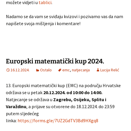
možete vidjeti u
tablici
.
Nadamo se da vam se sviđaju kvizovi i pozivamo vas da nam
napišete svoja mišljenja i komentare!
Europski matematički kup 2024.
16.12.2024.
Ostalo
emc
,
natjecanja
Lucija Relić
13. Europski matematički kup (EMC) na području Hrvatske
održava se u petak
20.12.2024. od 10:00 do 14:00.
Natjecanje se održava u
Zagrebu, Osijeku, Splitu i
Varaždinu
, a prijave su otvorene do 18.12.2024. do 23:59
putem sljedećeg
linka:
https://forms.gle/7UZ2GdTV3Bd9HXgq8