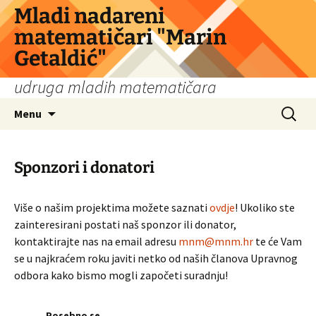
Skip
Mladi nadareni
to
matematičari "Marin
content
Getaldić"
udruga mladih matematičara
Search
Menu
for:
Sponzori i donatori
Više o našim projektima možete saznati
ovdje
! Ukoliko ste
zainteresirani postati naš sponzor ili donator,
kontaktirajte nas na email adresu
mnm@mnm.hr
te će Vam
se u najkraćem roku javiti netko od naših članova Upravnog
odbora kako bismo mogli započeti suradnju!
Posebno se