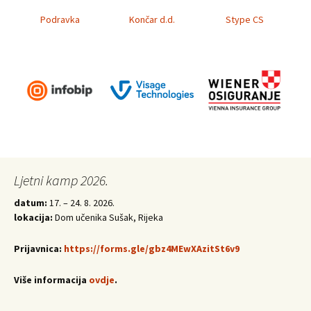
Podravka
Končar d.d.
Stype CS
Wiener osiguranje
Visage
Ljetni kamp 2026.
Infobip
Vienna Insurance
Technologies
Group
datum:
17. – 24. 8. 2026.
lokacija:
Dom učenika Sušak, Rijeka
Prijavnica:
https://forms.gle/gbz4MEwXAzitSt6v9
Više informacija
ovdje
.