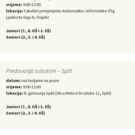
vrijeme:
9:00-12:00
lokacija:
Fakultet primjenjene matematike i informatike (Trg
Ljudevita Gaja 6, Osijek)
Juniori (
7., 8. OŠ i 1. SŠ)
Seniori (
2., 3. i 4. SŠ)
Predavanja subotom – Split
datum:
nastavljamo na jesen
vrijeme:
9:00-12:00
lokacija:
III. gimnazija Split (Ulica Matice hrvatske 11, Split)
Juniori (
7., 8. OŠ i 1. SŠ)
Seniori (
2., 3. i 4. SŠ)