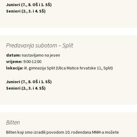
Juniori (
7., 8. OŠ i 1. SŠ)
Seniori (
2., 3. i 4. SŠ)
Predavanja subotom – Split
datum:
nastavljamo na jesen
vrijeme:
9:00-12:00
lokacija:
III. gimnazija Split (Ulica Matice hrvatske 11, Split)
Juniori (
7., 8. OŠ i 1. SŠ)
Seniori (
2., 3. i 4. SŠ)
Bilten
Bilten koji smo izradili povodom 10. rođendana MNM-a možete