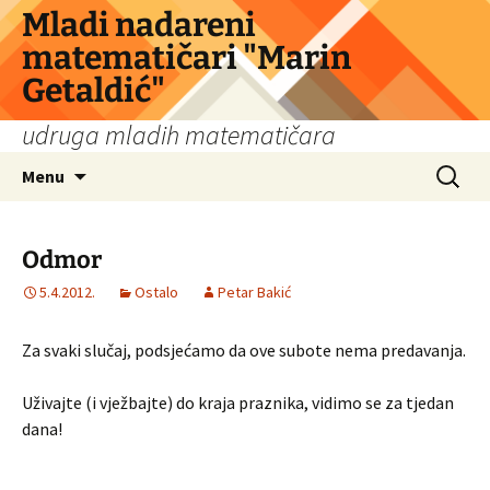
Skip
Mladi nadareni
to
matematičari "Marin
content
Getaldić"
udruga mladih matematičara
Search
Menu
for:
Odmor
5.4.2012.
Ostalo
Petar Bakić
Za svaki slučaj, podsjećamo da ove subote nema predavanja.
Uživajte (i vježbajte) do kraja praznika, vidimo se za tjedan
dana!