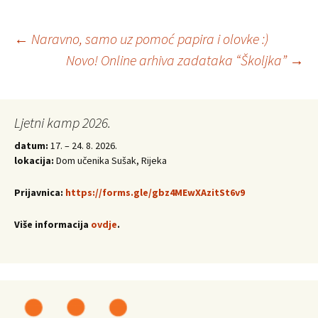
Post
←
Naravno, samo uz pomoć papira i olovke :)
Novo! Online arhiva zadataka “Školjka”
→
navigation
Ljetni kamp 2026.
datum:
17. – 24. 8. 2026.
lokacija:
Dom učenika Sušak, Rijeka
Prijavnica:
https://forms.gle/gbz4MEwXAzitSt6v9
Više informacija
ovdje
.