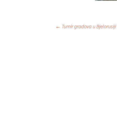
Post
←
Turnir gradova u Bjelorusiji
navigation