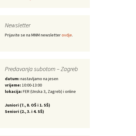
Newsletter
Prijavite se na MNM newsletter
ovdje
.
Predavanja subotom – Zagreb
datum:
nastavljamo na jesen
vrijeme:
10:00-13:00
lokacija:
FER (Unska 3, Zagreb) i online
Juniori (
7., 8. OŠ i 1. SŠ)
Seniori (
2., 3. i 4. SŠ)