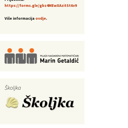
https://forms.gle/gbz4MEwXAzitSt6v9
Više informacija
ovdje
.
Školjka