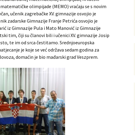
e matematičke olimpijade (MEMO) vraćaju se s novim
an, učenik zagrebačke XV. gimnazije osvojio je
nik zadarske Gimnazije Franje Petrića osvojio je
ijska
rić iz Gimnazije Pula i Mato Manović iz Gimnazije
 tim, čiji su članovi bili i učenici XV. gimnazije Josip
jesto, te im od srca čestitamo. Srednjoeuropska
torna
tjecanje je koje se već održava sedam godina za
olovoza, domaćin je bio mađarski grad Veszprem.