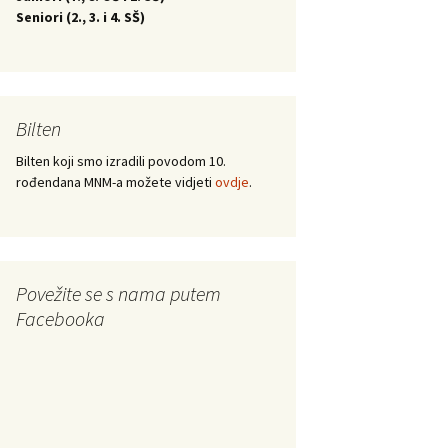
Seniori (
2., 3. i 4. SŠ)
Bilten
Bilten koji smo izradili povodom 10.
rođendana MNM-a možete vidjeti
ovdje
.
Povežite se s nama putem
Facebooka