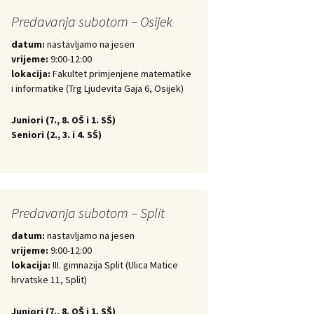
Predavanja subotom – Osijek
datum:
nastavljamo na jesen
vrijeme:
9:00-12:00
lokacija:
Fakultet primjenjene matematike
i informatike (Trg Ljudevita Gaja 6, Osijek)
Juniori (
7., 8. OŠ i 1. SŠ)
Seniori (
2., 3. i 4. SŠ)
Predavanja subotom – Split
datum:
nastavljamo na jesen
vrijeme:
9:00-12:00
lokacija:
III. gimnazija Split (Ulica Matice
hrvatske 11, Split)
Juniori (
7., 8. OŠ i 1. SŠ)