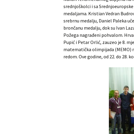
srednjoškolci i sa Srednjoeuropsk
medaljama. Kristian Vedran Budrovč
MNM u gostima
Dürer
srebrnu medalju, Daniel Paleka uče
Školjka
Iranska geometr
brončanu medalju, dok su Ivan Laza
olimpijada
Požega nagrađeni pohvalom. Hrvatski
RADDAR
Pupić i Petar Orlić, zauzeo je 8. m
Iranska kombina
matematička olimpijada (MEMO) na
olimpijada
Matematika i škola
redom. Ove godine, od 22. do 28. k
Turnir gradova
Adventski matematički
kviz