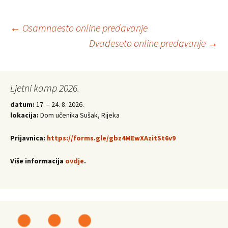
Post
←
Osamnaesto online predavanje
Dvadeseto online predavanje
→
navigation
Ljetni kamp 2026.
datum:
17. – 24. 8. 2026.
lokacija:
Dom učenika Sušak, Rijeka
Prijavnica:
https://forms.gle/gbz4MEwXAzitSt6v9
Više informacija
ovdje
.