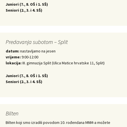
Juniori (
7., 8. OŠ i 1. SŠ)
Seniori (
2., 3. i 4. SŠ)
Predavanja subotom – Split
datum:
nastavljamo na jesen
vrijeme:
9:00-12:00
lokacija:
III. gimnazija Split (Ulica Matice hrvatske 11, Split)
Juniori (
7., 8. OŠ i 1. SŠ)
Seniori (
2., 3. i 4. SŠ)
Bilten
Bilten koji smo izradili povodom 10. rođendana MNM-a možete