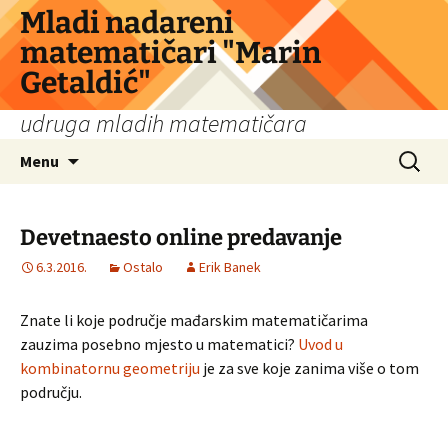
Skip
Mladi nadareni
to
matematičari "Marin
content
Getaldić"
udruga mladih matematičara
Search
Menu
for:
Devetnaesto online predavanje
6.3.2016.
Ostalo
Erik Banek
Znate li koje područje mađarskim matematičarima
zauzima posebno mjesto u matematici?
Uvod u
kombinatornu geometriju
je za sve koje zanima više o tom
području.