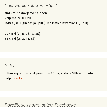
Predavanja subotom – Split
datum:
nastavljamo na jesen
vrijeme:
9:00-12:00
lokacija:
III. gimnazija Split (Ulica Matice hrvatske 11, Split)
Juniori (
7., 8. OŠ i 1. SŠ)
Seniori (
2., 3. i 4. SŠ)
Bilten
Bilten koji smo izradili povodom 10. rođendana MNM-a možete
vidjeti
ovdje
.
Povežite se s nama putem Facebooka