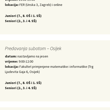
lokacija:
FER (Unska 3, Zagreb) i online
Juniori (
7., 8. OŠ i 1. SŠ)
Seniori (
2., 3. i 4. SŠ)
Predavanja subotom – Osijek
datum:
nastavljamo na jesen
vrijeme:
9:00-12:00
lokacija:
Fakultet primjenjene matematike i informatike (Trg
Ljudevita Gaja 6, Osijek)
Juniori (
7., 8. OŠ i 1. SŠ)
Seniori (
2., 3. i 4. SŠ)