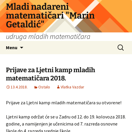
Skip
Mladi nadareni
to
matematičari "Marin
content
Getaldić"
udruga mladih matematičara
Search
Menu
for:
Prijave za Ljetni kamp mladih
matematičara 2018.
13.4.2018.
Ostalo
Vlatka Vazdar
Prijave za Ljetni kamp mladih matematičara su otvorene!
Ljetni kamp održat će se u Zadru od 12. do 19. kolovoza 2018.
godine, a namijenjen je učenicima od 7. razreda osnovne
škole do 4. razreda srednje škole.