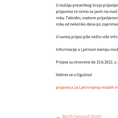
U slučaju prevelikog broja prijavl
prijavnice te ćemo se javiti na 
roku. Također, svakom prijavljenom
roku od nekoliko dana po zaprimanj
U samoj prijavi piše nešto više inf
Informacije o Ljetnom kampu može
Prijave su otvorene do 15.6.2021. u 
Vidimo se u Ogulinu!
prijavnica za Ljetni kamp mladih 
←
Math beyond limits