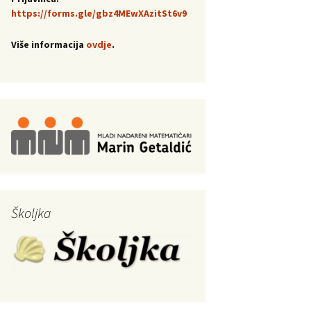
https://forms.gle/gbz4MEwXAzitSt6v9
Više informacija
ovdje
.
Školjka