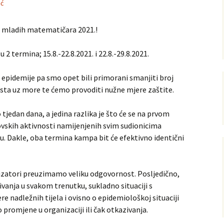
ić
p mladih matematičara 2021.!
ijska
 2 termina; 15.8.-22.8.2021. i 22.8.-29.8.2021.
torna
pidemije pa smo opet bili primorani smanjiti broj
jesta uz more te ćemo provoditi nužne mjere zaštite.
tjedan dana, a jedina razlika je što će se na prvom
vskih aktivnosti namijenjenih svim sudionicima
u. Dakle, oba termina kampa bit će efektivno identični
atori preuzimamo veliku odgovornost. Posljedično,
anja u svakom trenutku, sukladno situaciji s
 nadležnih tijela i ovisno o epidemiološkoj situaciji
promjene u organizaciji ili čak otkazivanja.