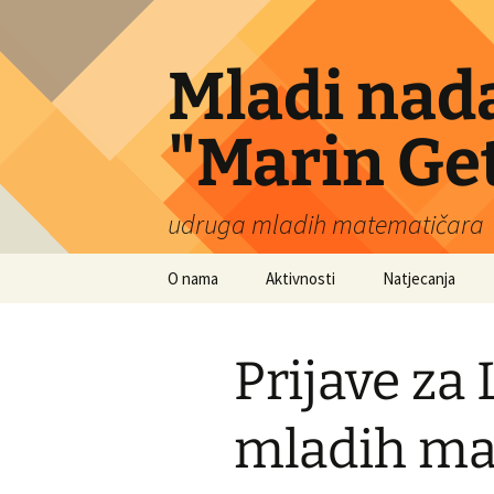
Skip
to
content
Mladi nad
"Marin Get
udruga mladih matematičara
O nama
Aktivnosti
Natjecanja
Ljetni kamp
Yasinskyijeva
geometrijska oli
Prijave za
Matematička
M
konferencija 2025.
Europski matema
M
mladih ma
Zimska škola
Marinada
Predavanja subotom
Náboj Junior