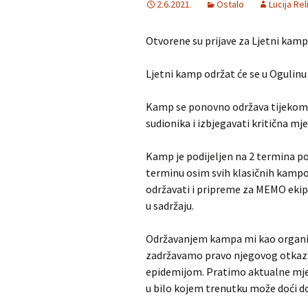
2.6.2021.
Ostalo
Lucija Rel
MNM u gostima
Dürer
Otvorene su prijave za Ljetni kam
Školjka
Iranska geometr
olimpijada
Ljetni kamp održat će se u Ogulinu u
RADDAR
Iranska kombina
Kamp se ponovno održava tijekom e
olimpijada
sudionika i izbjegavati kritična m
Matematika i škola
Turnir gradova
Adventski matematički
Kamp je podijeljen na 2 termina po 
kviz
terminu osim svih klasičnih kampo
održavati i pripreme za MEMO ekip
u sadržaju.
Održavanjem kampa mi kao organiz
zadržavamo pravo njegovog otkaziv
epidemijom. Pratimo aktualne mjere
u bilo kojem trenutku može doći do 