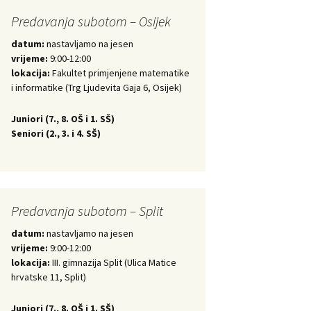
Predavanja subotom – Osijek
datum:
nastavljamo na jesen
vrijeme:
9:00-12:00
lokacija:
Fakultet primjenjene matematike
i informatike (Trg Ljudevita Gaja 6, Osijek)
Juniori (
7., 8. OŠ i 1. SŠ)
Seniori (
2., 3. i 4. SŠ)
Predavanja subotom – Split
datum:
nastavljamo na jesen
vrijeme:
9:00-12:00
lokacija:
III. gimnazija Split (Ulica Matice
hrvatske 11, Split)
Juniori (
7., 8. OŠ i 1. SŠ)