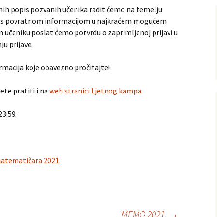
jenih popis pozvanih učenika radit ćemo na temelju
mail s povratnom informacijom u najkraćem mogućem
 učeniku poslat ćemo potvrdu o zaprimljenoj prijavi u
u prijave.
ormacija koje obavezno pročitajte!
te pratiti i na
web stranici Ljetnog kampa
.
23:59.
matematičara 2021.
MEMO 2021.
→