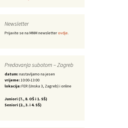
Newsletter
Prijavite se na MNM newsletter
ovdje
.
Predavanja subotom – Zagreb
datum:
nastavljamo na jesen
vrijeme:
10:00-13:00
lokacija:
FER (Unska 3, Zagreb) i online
Juniori (
7., 8. OŠ i 1. SŠ)
Seniori (
2., 3. i 4. SŠ)