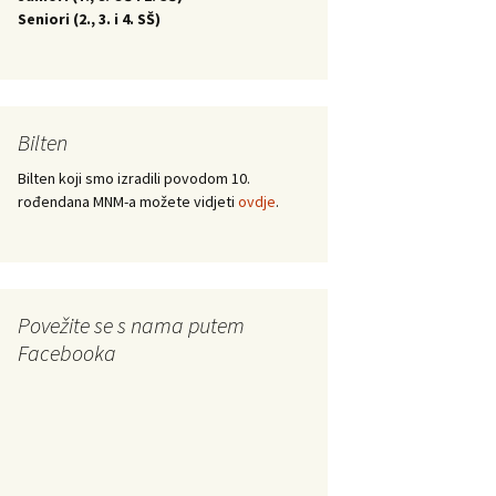
Seniori (
2., 3. i 4. SŠ)
Bilten
Bilten koji smo izradili povodom 10.
rođendana MNM-a možete vidjeti
ovdje
.
Povežite se s nama putem
Facebooka