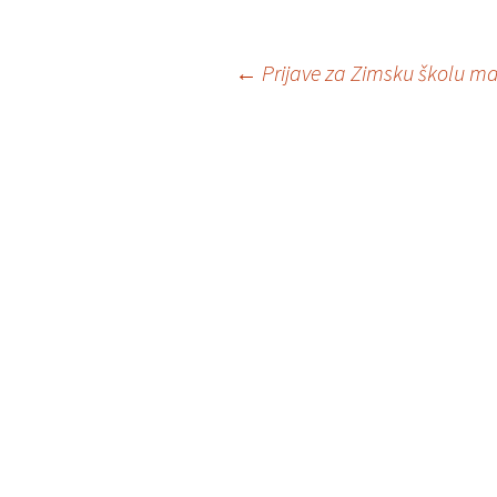
Post
←
Prijave za Zimsku školu ma
navigation