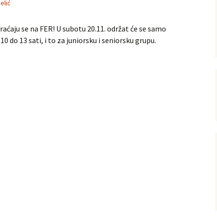
elić
raćaju se na FER! U subotu 20.11. održat će se samo
0 do 13 sati, i to za juniorsku i seniorsku grupu.
ijska
torna