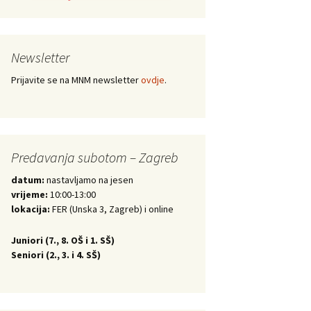
Newsletter
Prijavite se na MNM newsletter
ovdje
.
Predavanja subotom – Zagreb
datum:
nastavljamo na jesen
vrijeme:
10:00-13:00
lokacija:
FER (Unska 3, Zagreb) i online
Juniori (
7., 8. OŠ i 1. SŠ)
Seniori (
2., 3. i 4. SŠ)