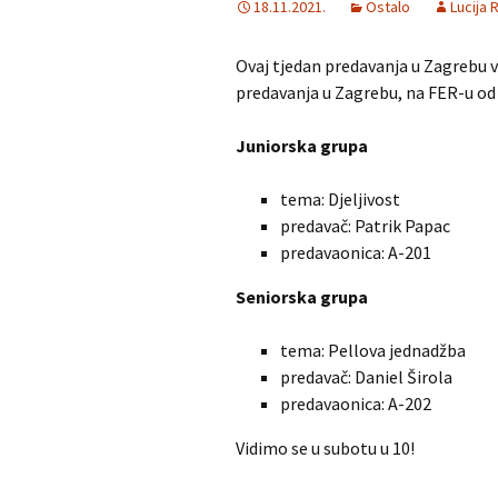
18.11.2021.
Ostalo
Lucija R
MNM u gostima
Dürer
Ovaj tjedan predavanja u Zagrebu v
predavanja u Zagrebu, na FER-u od 1
Školjka
Iranska geometr
olimpijada
Juniorska grupa
RADDAR
Iranska kombina
olimpijada
tema: Djeljivost
Matematika i škola
predavač: Patrik Papac
Turnir gradova
Adventski matematički
predavaonica: A-201
kviz
Seniorska grupa
tema: Pellova jednadžba
predavač: Daniel Širola
predavaonica: A-202
Vidimo se u subotu u 10!