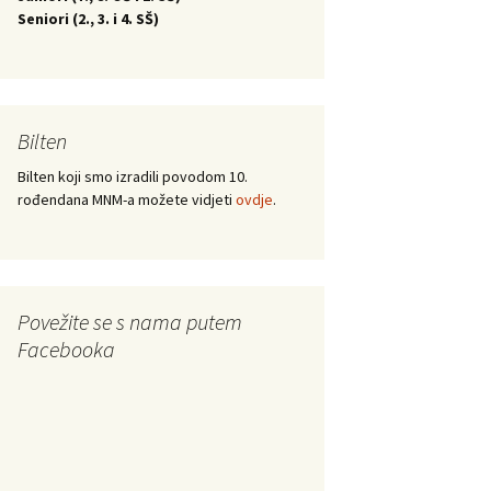
Seniori (
2., 3. i 4. SŠ)
Bilten
Bilten koji smo izradili povodom 10.
rođendana MNM-a možete vidjeti
ovdje
.
Povežite se s nama putem
Facebooka