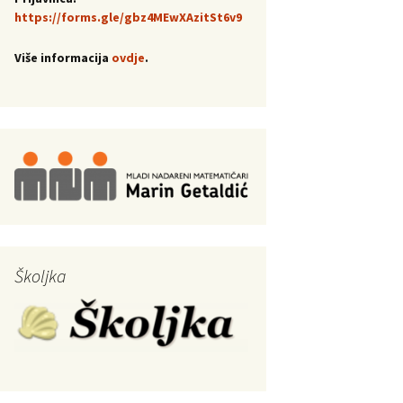
https://forms.gle/gbz4MEwXAzitSt6v9
Više informacija
ovdje
.
Školjka