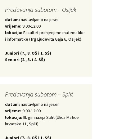
Predavanja subotom – Osijek
datum:
nastavljamo na jesen
vrijeme:
9:00-12:00
lokacija:
Fakultet primjenjene matematike
i informatike (Trg Ljudevita Gaja 6, Osijek)
Juniori (
7., 8. OŠ i 1. SŠ)
Seniori (
2., 3. i 4. SŠ)
Predavanja subotom – Split
datum:
nastavljamo na jesen
vrijeme:
9:00-12:00
lokacija:
III. gimnazija Split (Ulica Matice
hrvatske 11, Split)
Juniori (
7., 8. OŠ i 1. SŠ)