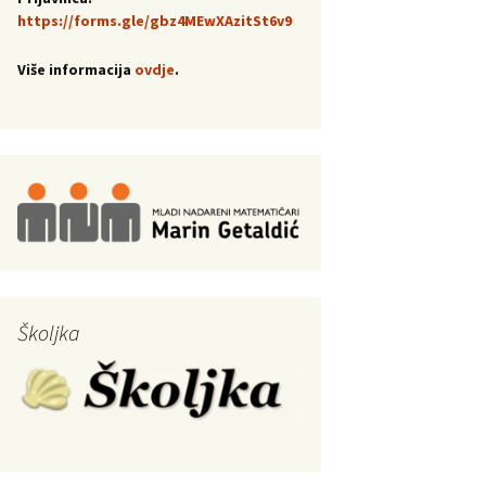
https://forms.gle/gbz4MEwXAzitSt6v9
Više informacija
ovdje
.
Školjka