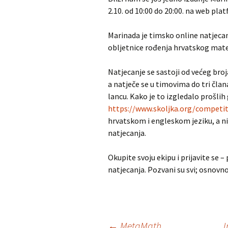
2.10. od 10:00 do 20:00. na web pla
MNM u gostima
Dürer
Marinada je timsko online natjeca
Školjka
Iranska geometr
obljetnice rođenja hrvatskog matem
olimpijada
RADDAR
Natjecanje se sastoji od većeg br
Iranska kombina
a natječe se u timovima do tri člana
olimpijada
Matematika i škola
lancu. Kako je to izgledalo prošli
Turnir gradova
https://www.skoljka.org/competit
Adventski matematički
hrvatskom i engleskom jeziku, a ni
kviz
natjecanja.
Okupite svoju ekipu i prijavite se 
natjecanja. Pozvani su svi; osnovnoš
←
MetaMath
I