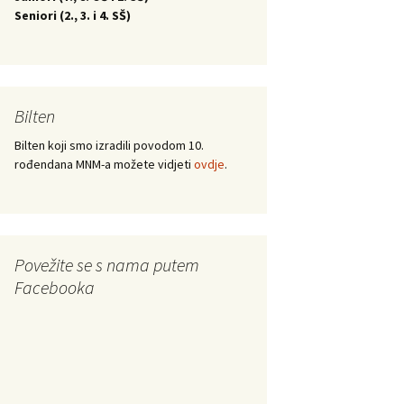
Seniori (
2., 3. i 4. SŠ)
Bilten
Bilten koji smo izradili povodom 10.
rođendana MNM-a možete vidjeti
ovdje
.
Povežite se s nama putem
Facebooka