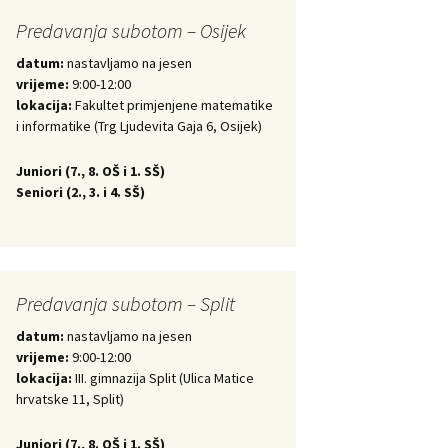
Predavanja subotom – Osijek
datum:
nastavljamo na jesen
vrijeme:
9:00-12:00
lokacija:
Fakultet primjenjene matematike
i informatike (Trg Ljudevita Gaja 6, Osijek)
Juniori (
7., 8. OŠ i 1. SŠ)
Seniori (
2., 3. i 4. SŠ)
Predavanja subotom – Split
datum:
nastavljamo na jesen
vrijeme:
9:00-12:00
lokacija:
III. gimnazija Split (Ulica Matice
hrvatske 11, Split)
Juniori (
7., 8. OŠ i 1. SŠ)