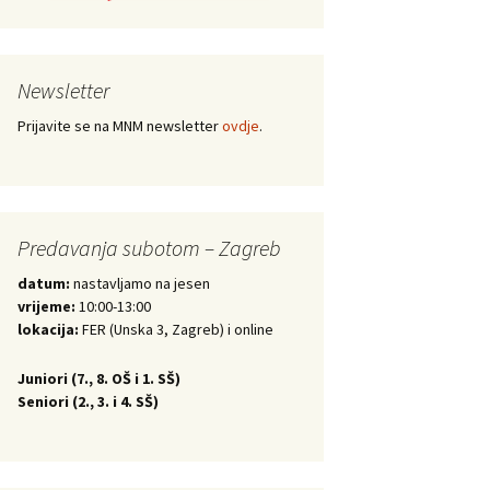
Newsletter
Prijavite se na MNM newsletter
ovdje
.
Predavanja subotom – Zagreb
datum:
nastavljamo na jesen
vrijeme:
10:00-13:00
lokacija:
FER (Unska 3, Zagreb) i online
Juniori (
7., 8. OŠ i 1. SŠ)
Seniori (
2., 3. i 4. SŠ)