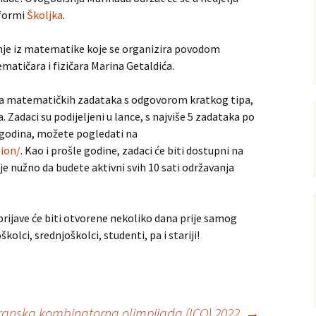
tformi
Školjka
.
nje iz matematike koje se organizira povodom
ijska
atičara i fizičara Marina Getaldića.
oja matematičkih zadataka s odgovorom kratkog tipa,
torna
. Zadaci su podijeljeni u lance, s najviše 5 zadataka po
h godina, možete pogledati na
ion/
. Kao i prošle godine, zadaci će biti dostupni na
je nužno da budete aktivni svih 10 sati održavanja
– prijave će biti otvorene nekoliko dana prije samog
kolci, srednjoškolci, studenti, pa i stariji!
ranska kombinatorna olimpijada (ICO) 2022.
→