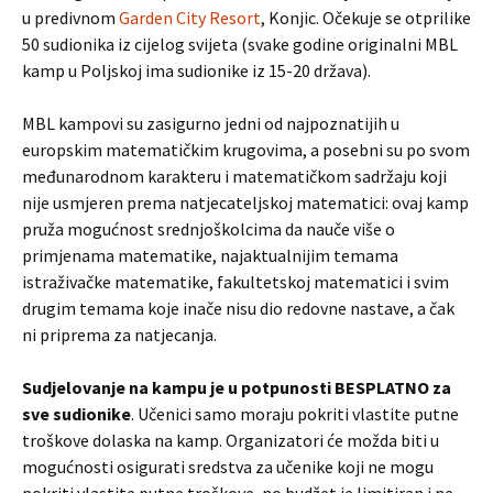
u predivnom
Garden City Resort
, Konjic.
Očekuje se otprilike
50 sudionika iz cijelog svijeta (svake godine originalni MBL
kamp u Poljskoj ima sudionike iz 15-20 država).
MBL kampovi su zasigurno jedni od najpoznatijih u
europskim matematičkim krugovima, a posebni su po svom
međunarodnom karakteru i matematičkom sadržaju koji
nije usmjeren prema natjecateljskoj matematici: ovaj kamp
pruža mogućnost srednjoškolcima da nauče više o
primjenama matematike, najaktualnijim temama
istraživačke matematike, fakultetskoj matematici i svim
drugim temama koje inače nisu dio redovne nastave, a čak
ni priprema za natjecanja.
Sudjelovanje na kampu je u potpunosti BESPLATNO za
sve sudionike
. Učenici samo moraju pokriti vlastite putne
troškove dolaska na kamp. Organizatori će možda biti u
mogućnosti osigurati sredstva za učenike koji ne mogu