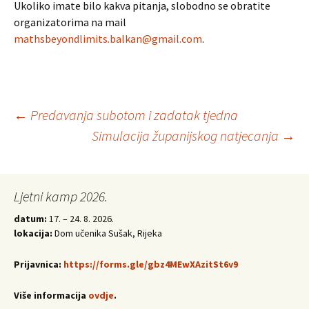
Ukoliko imate bilo kakva pitanja, slobodno se obratite
organizatorima na mail
mathsbeyondlimits.balkan@gmail.com
.
Post
←
Predavanja subotom i zadatak tjedna
Simulacija županijskog natjecanja
→
navigation
Ljetni kamp 2026.
datum:
17. – 24. 8. 2026.
lokacija:
Dom učenika Sušak, Rijeka
Prijavnica:
https://forms.gle/gbz4MEwXAzitSt6v9
Više informacija
ovdje
.