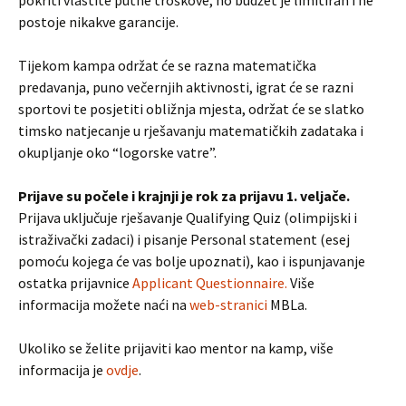
pokriti vlastite putne troškove, no budžet je limitiran i ne
postoje nikakve garancije.
Tijekom kampa održat će se razna matematička
predavanja, puno večernjih aktivnosti, igrat će se razni
sportovi te posjetiti obližnja mjesta, održat će se slatko
timsko natjecanje u rješavanju matematičkih zadataka i
okupljanje oko “logorske vatre”.
Prijave su počele i krajnji je rok za prijavu 1. veljače.
Prijava uključuje rješavanje Qualifying Quiz (olimpijski i
istraživački zadaci) i pisanje Personal statement (esej
pomoću kojega će vas bolje upoznati), kao i ispunjavanje
ostatka prijavnice
Applicant Questionnaire.
Više
informacija možete naći na
web-stranici
MBLa.
Ukoliko se želite prijaviti kao mentor na kamp, više
informacija je
ovdje
.