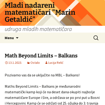
Skip
Mladi nadareni
to
matematičari "Marin
content
Getaldić"
udruga mladih matematičara
Search
Menu
for:
Math Beyond Limits – Balkans
13.1.2023.
Ostalo
Lucija Relić
Pozivamo vas da se uključite na MBL – Balkans!
Maths Beyond Limits – Balkans je međunarodni
matematički kamp koji će na deset dana okupiti najbolje
matematičare Europe i šire, a održava se po prvi put u Bosni
i Hercegovini.
Kamp će se održati od 25. ožujka do 3. travnja