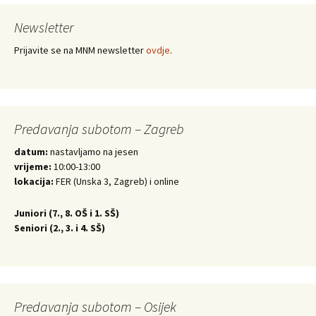
Newsletter
Prijavite se na MNM newsletter
ovdje
.
Predavanja subotom – Zagreb
datum:
nastavljamo na jesen
vrijeme:
10:00-13:00
lokacija:
FER (Unska 3, Zagreb) i online
Juniori (
7., 8. OŠ i 1. SŠ)
Seniori (
2., 3. i 4. SŠ)
Predavanja subotom – Osijek