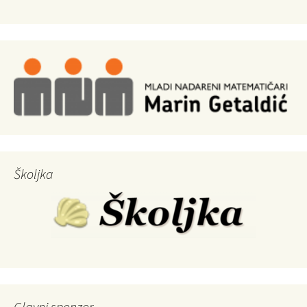
Školjka
Glavni sponzor