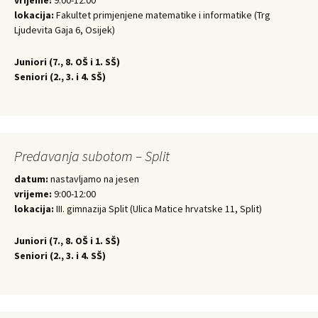
lokacija:
Fakultet primjenjene matematike i informatike (Trg
Ljudevita Gaja 6, Osijek)
Juniori (
7., 8. OŠ i 1. SŠ)
Seniori (
2., 3. i 4. SŠ)
Predavanja subotom – Split
datum:
nastavljamo na jesen
vrijeme:
9:00-12:00
lokacija:
III. gimnazija Split (Ulica Matice hrvatske 11, Split)
Juniori (
7., 8. OŠ i 1. SŠ)
Seniori (
2., 3. i 4. SŠ)