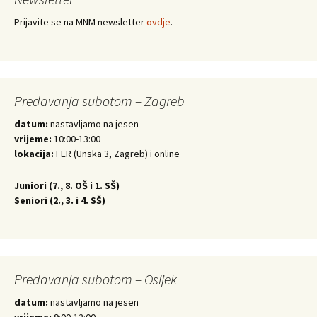
Prijavite se na MNM newsletter
ovdje
.
Predavanja subotom – Zagreb
datum:
nastavljamo na jesen
vrijeme:
10:00-13:00
lokacija:
FER (Unska 3, Zagreb) i online
Juniori (
7., 8. OŠ i 1. SŠ)
Seniori (
2., 3. i 4. SŠ)
Predavanja subotom – Osijek
datum:
nastavljamo na jesen
vrijeme:
9:00-12:00