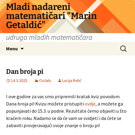
Skip
Mladi nadareni
to
matematičari "Marin
content
Getaldić"
udruga mladih matematičara
Search
Menu
for:
Dan broja pi
14.3.2025.
Ostalo
Lucija Relić
I ove godine za vas smo pripremili kratak kviz povodom
Dana broja pi! Kvizu možete pristupiti
ovdje
, a možete ga
popunjavati do 15.3. u podne. Rezultate ćemo objaviti u što
kraćem roku. Nadamo se da će vam se svidjeti i da ćete se
zabaviti provjeravajući svoje znanje o broju pi!