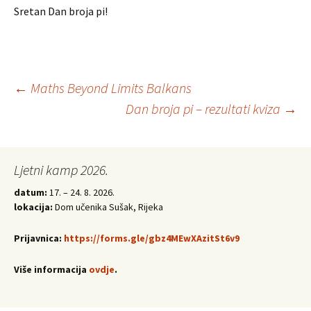
Sretan Dan broja pi!
Post
←
Maths Beyond Limits Balkans
Dan broja pi – rezultati kviza
→
navigation
Ljetni kamp 2026.
datum:
17. – 24. 8. 2026.
lokacija:
Dom učenika Sušak, Rijeka
Prijavnica:
https://forms.gle/gbz4MEwXAzitSt6v9
Više informacija
ovdje
.