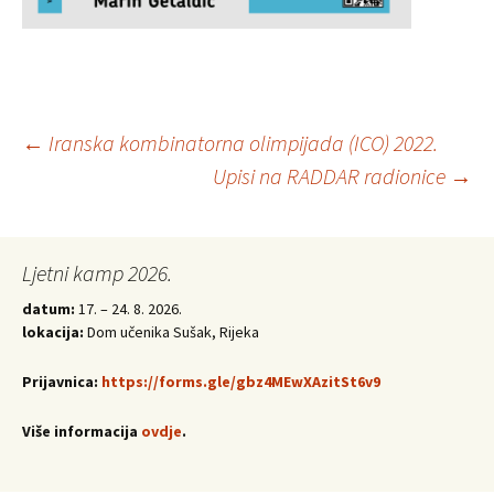
Post
←
Iranska kombinatorna olimpijada (ICO) 2022.
Upisi na RADDAR radionice
→
navigation
Ljetni kamp 2026.
datum:
17. – 24. 8. 2026.
lokacija:
Dom učenika Sušak, Rijeka
Prijavnica:
https://forms.gle/gbz4MEwXAzitSt6v9
Više informacija
ovdje
.