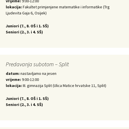
vrijeme:
9:00-12:00
lokacija:
Fakultet primjenjene matematike i informatike (Trg
Ljudevita Gaja 6, Osijek)
Juniori (
7., 8. OŠ i 1. SŠ)
Seniori (
2., 3. i 4. SŠ)
Predavanja subotom – Split
datum:
nastavljamo na jesen
vrijeme:
9:00-12:00
lokacija:
III. gimnazija Split (Ulica Matice hrvatske 11, Split)
Juniori (
7., 8. OŠ i 1. SŠ)
Seniori (
2., 3. i 4. SŠ)