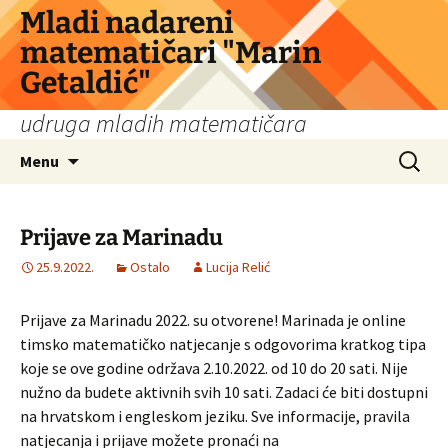
Skip
Mladi nadareni
to
matematičari "Marin
content
Getaldić"
udruga mladih matematičara
Search
Menu
for:
Prijave za Marinadu
25.9.2022.
Ostalo
Lucija Relić
Prijave za Marinadu 2022. su otvorene! Marinada je online
timsko matematičko natjecanje s odgovorima kratkog tipa
koje se ove godine održava 2.10.2022. od 10 do 20 sati. Nije
nužno da budete aktivnih svih 10 sati. Zadaci će biti dostupni
na hrvatskom i engleskom jeziku. Sve informacije, pravila
natjecanja i prijave možete pronaći na