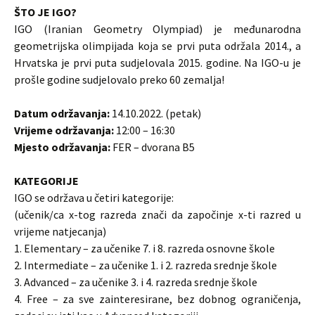
ŠTO JE IGO?
IGO (Iranian Geometry Olympiad) je međunarodna
geometrijska olimpijada koja se prvi puta održala 2014., a
Hrvatska je prvi puta sudjelovala 2015. godine. Na IGO-u je
prošle godine sudjelovalo preko 60 zemalja!
Datum održavanja:
14.10.2022. (petak)
Vrijeme održavanja:
12:00 – 16:30
Mjesto održavanja:
FER – dvorana B5
KATEGORIJE
IGO se održava u četiri kategorije:
(učenik/ca x-tog razreda znači da započinje x-ti razred u
vrijeme natjecanja)
1. Elementary – za učenike 7. i 8. razreda osnovne škole
2. Intermediate – za učenike 1. i 2. razreda srednje škole
3. Advanced – za učenike 3. i 4. razreda srednje škole
4. Free – za sve zainteresirane, bez dobnog ograničenja,