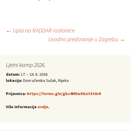
Post
←
Upisi na RADDAR radionice
Uvodno predavanje u Zagrebu
→
navigation
Ljetni kamp 2026.
datum:
17. – 24. 8. 2026.
lokacija:
Dom učenika Sušak, Rijeka
Prijavnica:
https://forms.gle/gbz4MEwXAzitSt6v9
Više informacija
ovdje
.