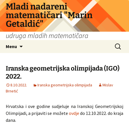
Skip
Mladi nadareni
to
matematičari "Marin
content
Getaldić"
udruga mladih matematičara
Search
Menu
for:
Iranska geometrijska olimpijada (IGO)
2022.
8.10.2022.
Iranska geometrijska olimpijada
Mislav
Brnetić
Hrvatska i ove godine sudjeluje na Iranskoj Geometrijskoj
Olimpijadi, a prijaviti se možete
ovdje
do 12.10.2022. do kraja
dana.