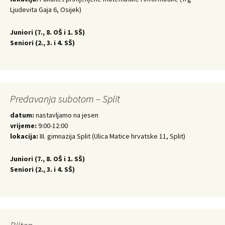
Ljudevita Gaja 6, Osijek)
Juniori (
7., 8. OŠ i 1. SŠ)
Seniori (
2., 3. i 4. SŠ)
Predavanja subotom – Split
datum:
nastavljamo na jesen
vrijeme:
9:00-12:00
lokacija:
III. gimnazija Split (Ulica Matice hrvatske 11, Split)
Juniori (
7., 8. OŠ i 1. SŠ)
Seniori (
2., 3. i 4. SŠ)