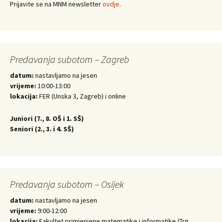
Prijavite se na MNM newsletter
ovdje
.
Predavanja subotom – Zagreb
datum:
nastavljamo na jesen
vrijeme:
10:00-13:00
lokacija:
FER (Unska 3, Zagreb) i online
Juniori (
7., 8. OŠ i 1. SŠ)
Seniori (
2., 3. i 4. SŠ)
Predavanja subotom – Osijek
datum:
nastavljamo na jesen
vrijeme:
9:00-12:00
lokacija:
Fakultet primjenjene matematike i informatike (Trg