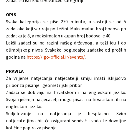
zadaci su isti kao u Advanced kategoriji
OPIS
Svaka kategorija se piše 270 minuta, a sastoji se od 5
zadataka koji variraju po težini. Maksimalan broj bodova po
zadatku je 8, a maksimalan ukupan broj bodova je 40.
Lakši zadaci su na razini našeg državnog, a teži idu i do
olimpijskog nivoa. Svakako pogledajte zadatke od prošlih
godina na
https://igo-official.ir/events/
.
PRAVILA
Za vrijeme natjecanja natjecatelji smiju imati isključivo
pribor za pisanje i geometrijski pribor.
Zadaci se dobivaju na hrvatskom i na engleskom jeziku.
Svoja rješenja natjecatelji mogu pisati na hrvatskom ili na
engleskom jeziku.
Sudjelovanje na natjecanju je besplatno. Svim
natjecateljima bit će osigurani sendvič i voda te dovoljne
količine papira za pisanje.