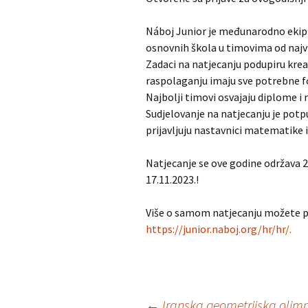
Náboj Junior je međunarodno ekipn
MNM u gostima
Dürer
osnovnih škola u timovima od najvi
Školjka
Iranska geometr
Zadaci na natjecanju podupiru kreat
olimpijada
raspolaganju imaju sve potrebne fo
RADDAR
Najbolji timovi osvajaju diplome i
Iranska kombina
Sudjelovanje na natjecanju je potpu
olimpijada
Matematika i škola
prijavljuju nastavnici matematike il
Turnir gradova
Adventski matematički
Natjecanje se ove godine održava 24.
kviz
17.11.2023.!
Više o samom natjecanju možete p
https://junior.naboj.org/hr/hr/.
←
Iranska geometrijska olim