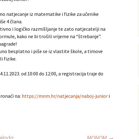
o natjecanje iz matematike i fizike za učenike
še 4 člana.
ijska
ivno i logičko razmišljanje te zato natjecatelji na
rmule, kako ne bi trošili vrijeme na “štrebanje”.
 nagrade!
torna
no besplatno i piše se iz vlastite škole, a timove
i fizike.
11.2023. od 10:00 do 12:00, a registracija traje do
ronaći na:
https://mnm.hr/natjecanja/naboj-junior
i
pijada
MONOM
→