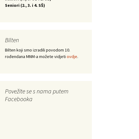
Seniori (
2., 3. i 4. SŠ)
Bilten
Bilten koji smo izradili povodom 10.
rođendana MNM-a možete vidjeti
ovdje
.
Povežite se s nama putem
Facebooka