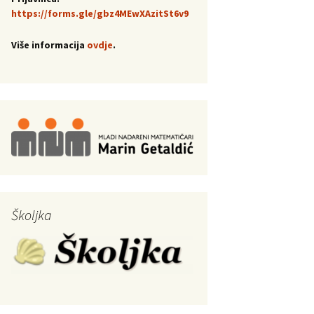
https://forms.gle/gbz4MEwXAzitSt6v9
Više informacija
ovdje
.
Školjka