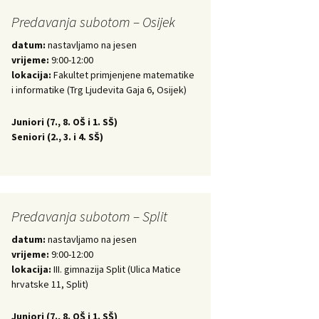
Predavanja subotom – Osijek
datum:
nastavljamo na jesen
vrijeme:
9:00-12:00
lokacija:
Fakultet primjenjene matematike
i informatike (Trg Ljudevita Gaja 6, Osijek)
Juniori (
7., 8. OŠ i 1. SŠ)
Seniori (
2., 3. i 4. SŠ)
Predavanja subotom – Split
datum:
nastavljamo na jesen
vrijeme:
9:00-12:00
lokacija:
III. gimnazija Split (Ulica Matice
hrvatske 11, Split)
Juniori (
7., 8. OŠ i 1. SŠ)