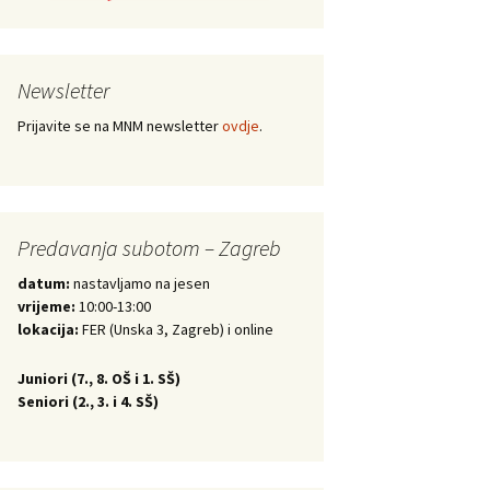
Newsletter
Prijavite se na MNM newsletter
ovdje
.
Predavanja subotom – Zagreb
datum:
nastavljamo na jesen
vrijeme:
10:00-13:00
lokacija:
FER (Unska 3, Zagreb) i online
Juniori (
7., 8. OŠ i 1. SŠ)
Seniori (
2., 3. i 4. SŠ)