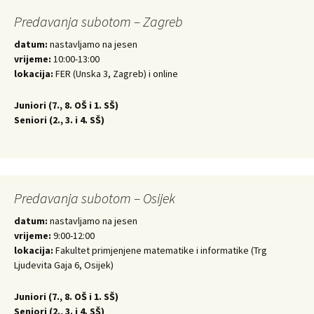
Predavanja subotom – Zagreb
datum:
nastavljamo na jesen
vrijeme:
10:00-13:00
lokacija:
FER (Unska 3, Zagreb) i online
Juniori (
7., 8. OŠ i 1. SŠ)
Seniori (
2., 3. i 4. SŠ)
Predavanja subotom – Osijek
datum:
nastavljamo na jesen
vrijeme:
9:00-12:00
lokacija:
Fakultet primjenjene matematike i informatike (Trg
Ljudevita Gaja 6, Osijek)
Juniori (
7., 8. OŠ i 1. SŠ)
Seniori (
2., 3. i 4. SŠ)