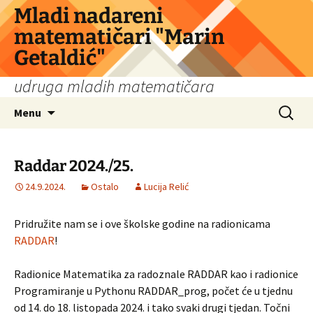
Skip
Mladi nadareni
to
matematičari "Marin
content
Getaldić"
udruga mladih matematičara
Search
Menu
for:
Raddar 2024./25.
24.9.2024.
Ostalo
Lucija Relić
Pridružite nam se i ove školske godine na radionicama
RADDAR
!
Radionice Matematika za radoznale RADDAR kao i radionice
Programiranje u Pythonu RADDAR_prog, počet će u tjednu
od 14. do 18. listopada 2024. i tako svaki drugi tjedan. Točni