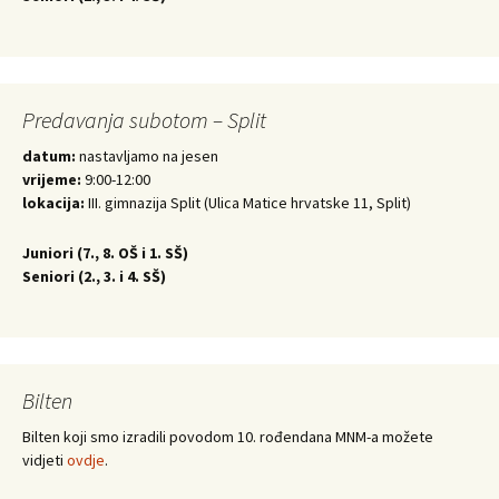
Predavanja subotom – Split
datum:
nastavljamo na jesen
vrijeme:
9:00-12:00
lokacija:
III. gimnazija Split (Ulica Matice hrvatske 11, Split)
Juniori (
7., 8. OŠ i 1. SŠ)
Seniori (
2., 3. i 4. SŠ)
Bilten
Bilten koji smo izradili povodom 10. rođendana MNM-a možete
vidjeti
ovdje
.