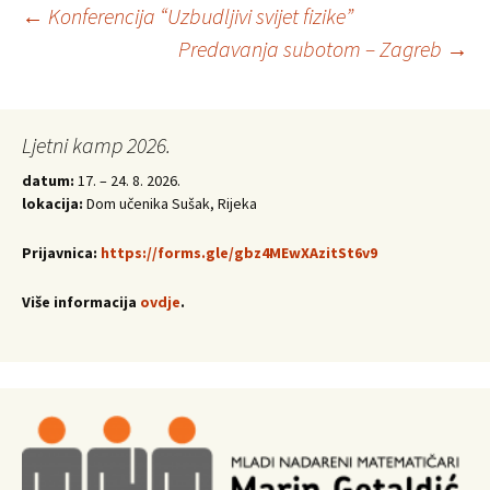
Post
←
Konferencija “Uzbudljivi svijet fizike”
Predavanja subotom – Zagreb
→
navigation
Ljetni kamp 2026.
datum:
17. – 24. 8. 2026.
lokacija:
Dom učenika Sušak, Rijeka
Prijavnica:
https://forms.gle/gbz4MEwXAzitSt6v9
Više informacija
ovdje
.