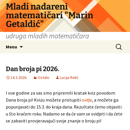
Skip
Mladi nadareni
to
matematičari "Marin
content
Getaldić"
udruga mladih matematičara
Search
Menu
for:
Dan broja pi 2026.
14.3.2026.
Ostalo
Lucija Relić
I ove godine za vas smo pripremili kratak kviz povodom
Dana broja pi! Kvizu možete pristupiti
ovdje
, a možete ga
popunjavati do 15.3. do kraja dana. Rezultate ćemo objaviti
u što kraćem roku. Nadamo se da će vam se svidjeti i da ćete
se zabaviti provjeravajući svoje znanje o broju pi!