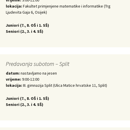
lokacija:
Fakultet primjenjene matematike i informatike (Trg
Ljudevita Gaja 6, Osijek)
Juniori (
7., 8. OŠ i 1. SŠ)
Seniori (
2., 3. i 4. SŠ)
Predavanja subotom – Split
datum:
nastavljamo na jesen
vrijeme:
9:00-12:00
lokacija:
III. gimnazija Split (Ulica Matice hrvatske 11, Split)
Juniori (
7., 8. OŠ i 1. SŠ)
Seniori (
2., 3. i 4. SŠ)