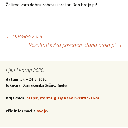
Želimo vam dobru zabavu i sretan Dan broja pi!
Post
←
DuoGeo 2026.
Rezultati kviza povodom dana broja pi
→
navigation
Ljetni kamp 2026.
datum:
17. – 24. 8. 2026.
lokacija:
Dom učenika Sušak, Rijeka
Prijavnica:
https://forms.gle/gbz4MEwXAzitSt6v9
Više informacija
ovdje
.