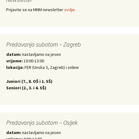
Prijavite se na MNM newsletter
ovdje
.
Predavanja subotom – Zagreb
datum:
nastavljamo na jesen
vrijeme:
10:00-13:00
lokacija:
FER (Unska 3, Zagreb) i online
Juniori (
7., 8. OŠ i 1. SŠ)
Seniori (
2., 3. i 4. SŠ)
Predavanja subotom – Osijek
datum:
nastavljamo na jesen
vrijeme:
9:00-12:00