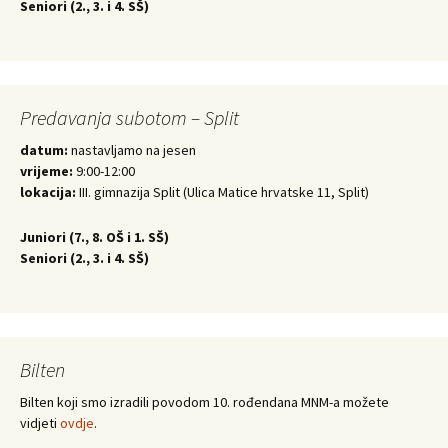
Seniori (
2., 3. i 4. SŠ)
Predavanja subotom – Split
datum:
nastavljamo na jesen
vrijeme:
9:00-12:00
lokacija:
III. gimnazija Split (Ulica Matice hrvatske 11, Split)
Juniori (
7., 8. OŠ i 1. SŠ)
Seniori (
2., 3. i 4. SŠ)
Bilten
Bilten koji smo izradili povodom 10. rođendana MNM-a možete
vidjeti
ovdje
.