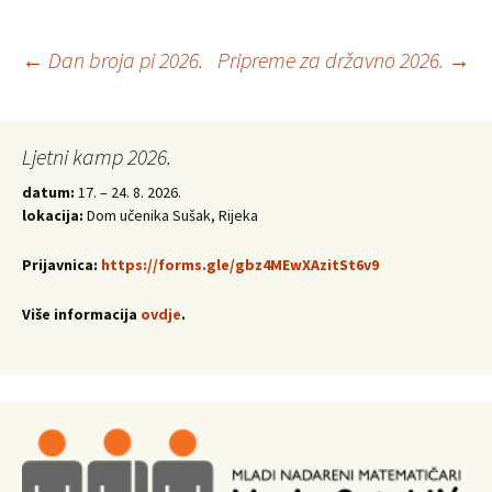
Post
←
Dan broja pi 2026.
Pripreme za državno 2026.
→
navigation
Ljetni kamp 2026.
datum:
17. – 24. 8. 2026.
lokacija:
Dom učenika Sušak, Rijeka
Prijavnica:
https://forms.gle/gbz4MEwXAzitSt6v9
Više informacija
ovdje
.