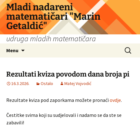
Skip
Mladi nadareni
to
matematičari "Marin
content
Getaldić"
udruga mladih matematičara
Search
Menu
for:
Rezultati kviza povodom dana broja pi
16.3.2026.
Ostalo
Matej Vojvodić
Rezultate kviza pod zaporkama možete pronaći
ovdje
.
Čestitke svima koji su sudjelovali i nadamo se da ste se
zabavili!