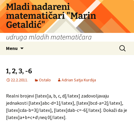
Skip
Mladi nadareni
to
matematičari "Marin
content
Getaldić"
udruga mladih matematičara
Search
Menu
for:
1, 2, 3, -6
22.2.2011.
Ostalo
Adrian Satja Kurdija
Realni brojevi [latex]a, b, c, d[/latex] zadovoljavaju
jednakosti [latex]abc-d=1[/latex], [latex]bcd-a=2[/latex],
[latex]cda-b=3[/latex], [latex]dab-c=-6[/latex]. Dokaži da je
[latex]a+b+c+d\neq 0[/latex].