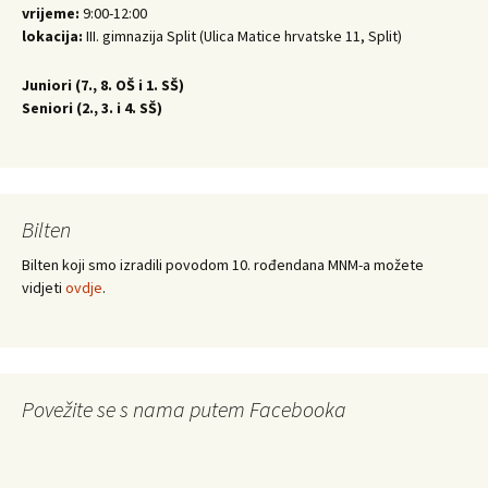
vrijeme:
9:00-12:00
lokacija:
III. gimnazija Split (Ulica Matice hrvatske 11, Split)
Juniori (
7., 8. OŠ i 1. SŠ)
Seniori (
2., 3. i 4. SŠ)
Bilten
Bilten koji smo izradili povodom 10. rođendana MNM-a možete
vidjeti
ovdje
.
Povežite se s nama putem Facebooka