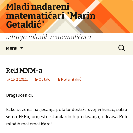
Skip
Mladi nadareni
to
matematičari "Marin
content
Getaldić"
udruga mladih matematičara
Search
Menu
for:
Reli MNM-a
25.2.2011.
Ostalo
Petar Bakić
Dragi učenici,
kako sezona natjecanja polako dostiže svoj vrhunac, sutra
se na FERu, umjesto standardnih predavanja, održava Reli
mladih matematičara!