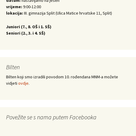
datum:
nastavljamo na jesen
vrijeme:
9:00-12:00
lokacija:
III. gimnazija Split (Ulica Matice hrvatske 11, Split)
Juniori (
7., 8. OŠ i 1. SŠ)
Seniori (
2., 3. i 4. SŠ)
Bilten
Bilten koji smo izradili povodom 10. rođendana MNM-a možete
vidjeti
ovdje
.
Povežite se s nama putem Facebooka