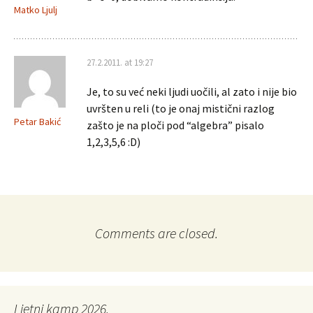
Matko Ljulj
27.2.2011. at 19:27
Je, to su već neki ljudi uočili, al zato i nije bio
uvršten u reli (to je onaj mistični razlog
Petar Bakić
zašto je na ploči pod “algebra” pisalo
1,2,3,5,6 :D)
Comments are closed.
Ljetni kamp 2026.