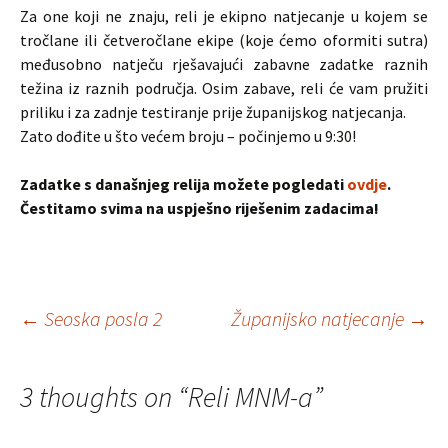
Za one koji ne znaju, reli je ekipno natjecanje u kojem se
tročlane ili četveročlane ekipe (koje ćemo oformiti sutra)
međusobno natječu rješavajući zabavne zadatke raznih
težina iz raznih područja. Osim zabave, reli će vam pružiti
priliku i za zadnje testiranje prije županijskog natjecanja.
Zato dođite u što većem broju – počinjemo u 9:30!
Zadatke s današnjeg relija možete pogledati
ovdje
.
Čestitamo svima na uspješno riješenim zadacima!
Post
←
Seoska posla 2
Županijsko natjecanje
→
navigation
3 thoughts on “
Reli MNM-a
”