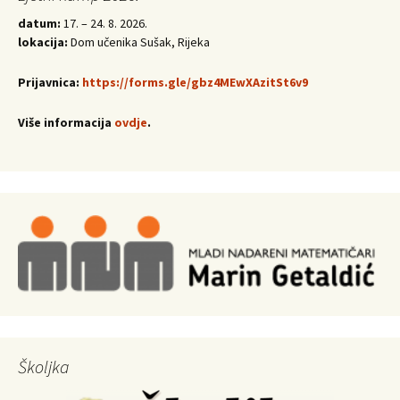
datum:
17. – 24. 8. 2026.
lokacija:
Dom učenika Sušak, Rijeka
Prijavnica:
https://forms.gle/gbz4MEwXAzitSt6v9
Više informacija
ovdje
.
Školjka