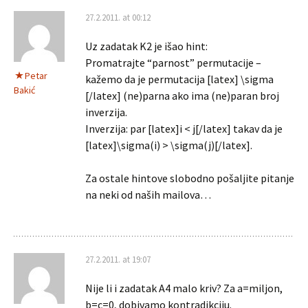
27.2.2011. at 00:12
Uz zadatak K2 je išao hint:
Promatrajte “parnost” permutacije –
Petar
kažemo da je permutacija [latex] \sigma
Bakić
[/latex] (ne)parna ako ima (ne)paran broj
inverzija.
Inverzija: par [latex]i < j[/latex] takav da je
[latex]\sigma(i) > \sigma(j)[/latex].
Za ostale hintove slobodno pošaljite pitanje
na neki od naših mailova…
27.2.2011. at 19:07
Nije li i zadatak A4 malo kriv? Za a=miljon,
b=c=0, dobivamo kontradikciju.