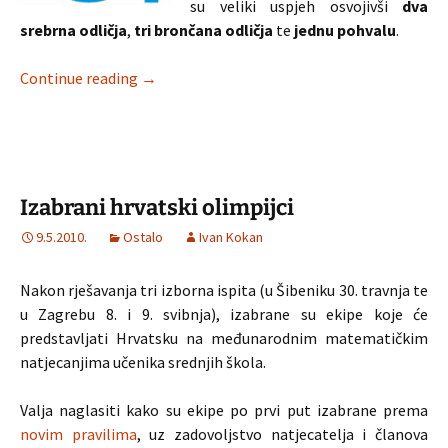
su veliki uspjeh osvojivši
dva
srebrna odličja
,
tri brončana odličja
te
jednu pohvalu
.
IMO 2010 – Veliki uspjeh hrvatskih srednjošk
Continue reading
→
Izabrani hrvatski olimpijci
9.5.2010.
Ostalo
Ivan Kokan
Nakon rješavanja tri izborna ispita (u Šibeniku 30. travnja te
u Zagrebu 8. i 9. svibnja), izabrane su ekipe koje će
predstavljati Hrvatsku na međunarodnim matematičkim
natjecanjima učenika srednjih škola.
Valja naglasiti kako su ekipe po prvi put izabrane prema
novim pravilima
, uz zadovoljstvo natjecatelja i članova