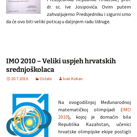
dr. sc. Ive Josipovića. Ovim putem
zahvaljujemo Predsjedniku i sigurni smo
da će ovo biti veliki poticaj u daljnjem radu Udruge.
IMO 2010 – Veliki uspjeh hrvatskih
srednjoškolaca
20.7.2010.
Ostalo
Ivan Kokan
Na ovogodišnjoj Međunarodnoj
matematičkoj olimpijadi (
IMO
2010
), kojoj je domaćin bila
Republika Kazahstan, učenici
hrvatske olimpijske ekipe postigli