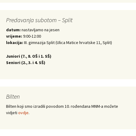
Predavanja subotom – Split
datum:
nastavljamo na jesen
vrijeme:
9:00-12:00
lokacija:
III. gimnazija Split (Ulica Matice hrvatske 11, Split)
Juniori (
7., 8. OŠ i 1. SŠ)
Seniori (
2., 3. i 4. SŠ)
Bilten
Bilten koji smo izradili povodom 10. rođendana MNM-a možete
vidjeti
ovdje
.