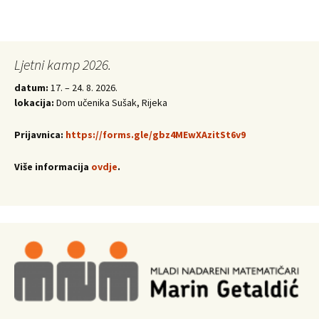
Ljetni kamp 2026.
datum:
17. – 24. 8. 2026.
lokacija:
Dom učenika Sušak, Rijeka
Prijavnica:
https://forms.gle/gbz4MEwXAzitSt6v9
Više informacija
ovdje
.