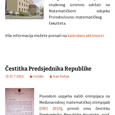
studenog iznimno održati na
Matematičkom odsjeku
Prirodoslovno-matematičkog
fakulteta.
Više informacija možete pronaći na
kalendaru aktivnosti
.
Čestitka Predsjednika Republike
31.7.2010.
Ostalo
Ivan Kokan
Povodom uspjeha naših olimpijaca na
Međunarodnoj matematičkoj olimpijadi
(
IMO 2010
), primili smo čestitku
Predsjednika Republike Hrvatske, prof.