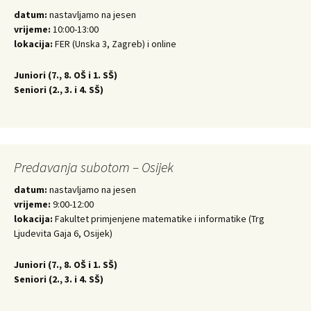
datum:
nastavljamo na jesen
vrijeme:
10:00-13:00
lokacija:
FER (Unska 3, Zagreb) i online
Juniori (
7., 8. OŠ i 1. SŠ)
Seniori (
2., 3. i 4. SŠ)
Predavanja subotom – Osijek
datum:
nastavljamo na jesen
vrijeme:
9:00-12:00
lokacija:
Fakultet primjenjene matematike i informatike (Trg
Ljudevita Gaja 6, Osijek)
Juniori (
7., 8. OŠ i 1. SŠ)
Seniori (
2., 3. i 4. SŠ)