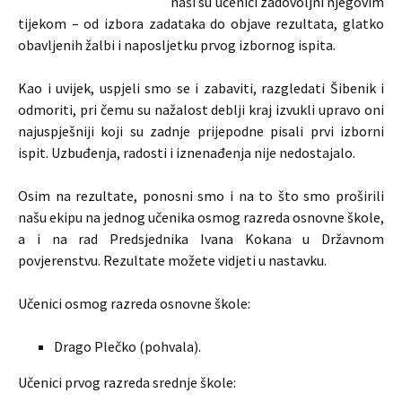
naši su učenici zadovoljni njegovim
tijekom – od izbora zadataka do objave rezultata, glatko
obavljenih žalbi i naposljetku prvog izbornog ispita.
Kao i uvijek, uspjeli smo se i zabaviti, razgledati Šibenik i
odmoriti, pri čemu su nažalost deblji kraj izvukli upravo oni
najuspješniji koji su zadnje prijepodne pisali prvi izborni
ispit. Uzbuđenja, radosti i iznenađenja nije nedostajalo.
Osim na rezultate, ponosni smo i na to što smo proširili
našu ekipu na jednog učenika osmog razreda osnovne škole,
a i na rad Predsjednika Ivana Kokana u Državnom
povjerenstvu. Rezultate možete vidjeti u nastavku.
Učenici osmog razreda osnovne škole:
Drago Plečko (pohvala).
Učenici prvog razreda srednje škole: