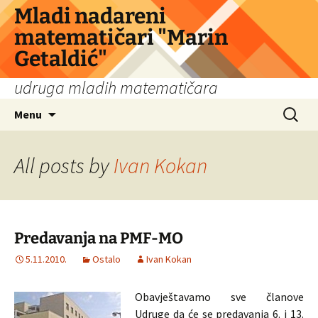
Skip
Mladi nadareni
to
matematičari "Marin
content
Getaldić"
udruga mladih matematičara
Search
Menu
for:
All posts by
Ivan Kokan
Predavanja na PMF-MO
5.11.2010.
Ostalo
Ivan Kokan
Obavještavamo sve članove
Udruge da će se predavanja 6. i 13.