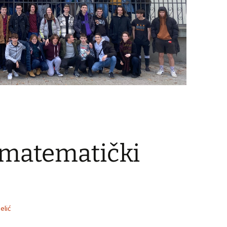
 matematički
elić