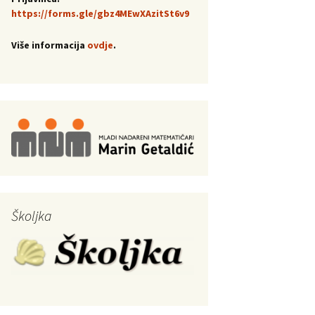
https://forms.gle/gbz4MEwXAzitSt6v9
Više informacija
ovdje
.
Školjka