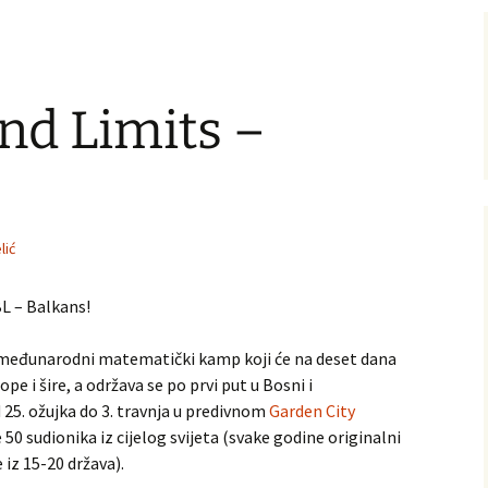
nd Limits –
lić
L – Balkans!
 međunarodni matematički kamp koji će na deset dana
e i šire, a održava se po prvi put u Bosni i
 25. ožujka do 3. travnja u predivnom
Garden City
 50 sudionika iz cijelog svijeta (svake godine originalni
iz 15-20 država).