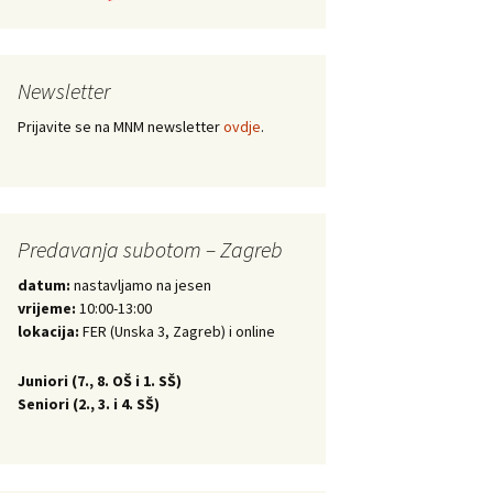
Newsletter
Prijavite se na MNM newsletter
ovdje
.
Predavanja subotom – Zagreb
datum:
nastavljamo na jesen
vrijeme:
10:00-13:00
lokacija:
FER (Unska 3, Zagreb) i online
Juniori (
7., 8. OŠ i 1. SŠ)
Seniori (
2., 3. i 4. SŠ)