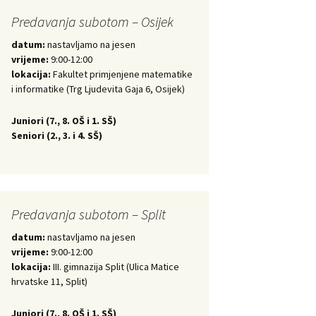
Predavanja subotom – Osijek
datum:
nastavljamo na jesen
vrijeme:
9:00-12:00
lokacija:
Fakultet primjenjene matematike
i informatike (Trg Ljudevita Gaja 6, Osijek)
Juniori (
7., 8. OŠ i 1. SŠ)
Seniori (
2., 3. i 4. SŠ)
Predavanja subotom – Split
datum:
nastavljamo na jesen
vrijeme:
9:00-12:00
lokacija:
III. gimnazija Split (Ulica Matice
hrvatske 11, Split)
Juniori (
7., 8. OŠ i 1. SŠ)