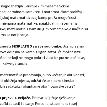
d najpoznatijih u europskim matematičkim
 međunarodnom karakteru i matematičkom sadržaju
eljskoj matematici: ovaj kamp pruža mogućnost
 primjenama matematike, najaktualnijim temama
skoj matematici i svim drugim temama koje inače nisu
ema za natjecanja.
punosti BESPLATNO za sve sudionike
. Učenici samo
kove dolaska na kamp. Organizatori će možda biti u
čenike koji ne mogu pokriti vlastite putne troškove,
nikakve garancije.
matematička predavanja, puno večernjih aktivnosti,
titi obližnja mjesta, održat će se slatko timsko
ih zadataka i okupljanje oko “logorske vatre”.
a prijavu 1. veljače.
Prijava uključuje rješavanje
živački zadaci) i pisanje Personal statement (esej