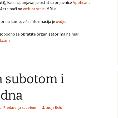
i), kao i ispunjavanje ostatka prijavnice
Applicant
ožete naći na
web-stranici
MBLa.
tor na kamp, više informacija je
ovdje
.
 slobodno se obratite organizatorima na mail
l.com
.
a subotom i
edna
o
,
Predavanja subotom
Lucija Relić