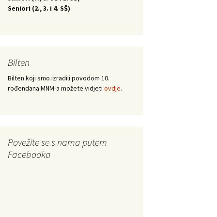
Seniori (
2., 3. i 4. SŠ)
Bilten
Bilten koji smo izradili povodom 10.
rođendana MNM-a možete vidjeti
ovdje
.
Povežite se s nama putem
Facebooka