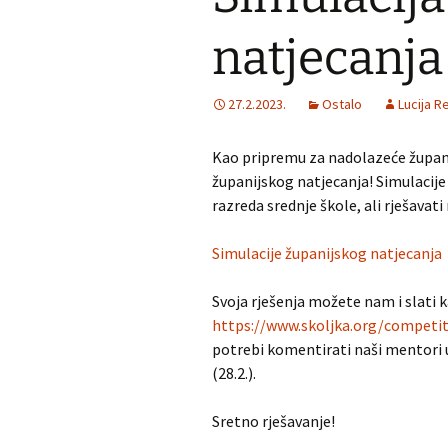
natjecanja
MNM u gostima
Dürer
Školjka
Iranska geometr
27.2.2023.
Ostalo
olimpijada
Lucija Re
RADDAR
Iranska kombina
Kao pripremu za nadolazeće župani
olimpijada
Matematika i škola
županijskog natjecanja! Simulacije
razreda srednje škole, ali rješavat
Turnir gradova
Adventski matematički
kviz
Simulacije županijskog natjecanja
Svoja rješenja možete nam i slati 
https://www.skoljka.org/competit
potrebi komentirati naši mentori u
(28.2.).
Sretno rješavanje!