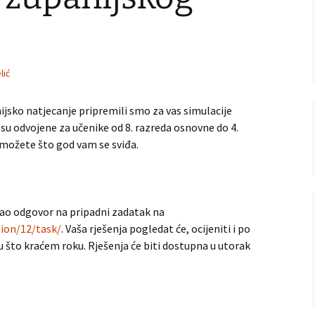
ijska
lić
torna
jsko natjecanje pripremili smo za vas simulacije
 su odvojene za učenike od 8. razreda osnovne do 4.
i možete što god vam se sviđa.
kao odgovor na pripadni zadatak na
ion/12/task/
. Vaša rješenja pogledat će, ocijeniti i po
 što kraćem roku. Rješenja će biti dostupna u utorak