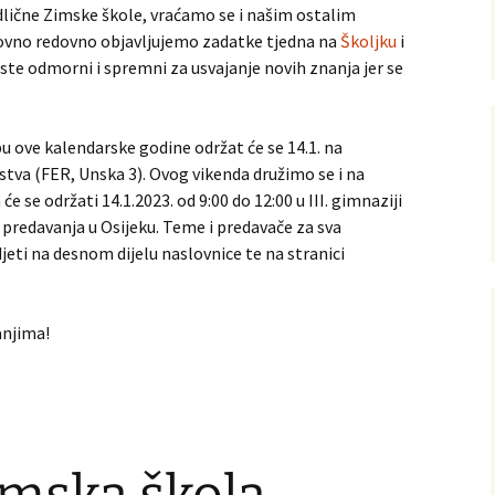
lične Zimske škole, vraćamo se i našim ostalim
ovno redovno objavljujemo zadatke tjedna na
Školjku
i
 ste odmorni i spremni za usvajanje novih znanja jer se
 ove kalendarske godine održat će se 14.1. na
stva (FER, Unska 3).
Ovog vikenda družimo se i na
e se održati 14.1.2023. od 9:00 do 12:00 u III. gimnaziji
 predavanja u Osijeku. Teme i predavače za sva
jeti na desnom dijelu naslovnice te na stranici
anjima!