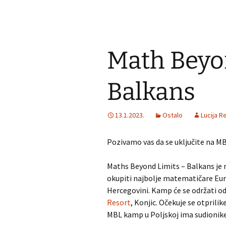
Math Beyo
Balkans
13.1.2023.
Ostalo
Lucija Re
Pozivamo vas da se uključite na MB
Maths Beyond Limits – Balkans je
okupiti najbolje matematičare Europ
Hercegovini.
Kamp će se održati od
Resort
, Konjic.
Očekuje se otprilike
MBL kamp u Poljskoj ima sudionike 