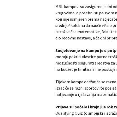
MBL kampovi su zasigurno jedni o
krugovima, a posebni su po svom
koji nije usmjeren prema natjecat
srednjoškolcima da nauče više o
istraživačke matematike, fakultet
dio redovne nastave, a čak ni pripr
Sudjelovanje na kampu je u pot
moraju pokriti vlastite putne troš
mogućnosti osigurati sredstva za u
no budžet je limitiran i ne postoje 
Tijekom kampa održat će se razna 
igrat će se razni sportovi te posje
natjecanje u rješavanju matematičk
Prijave su počele i krajnji je rok z
Qualifying Quiz (olimpijski i istra