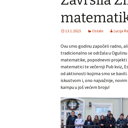
Završila Z
matematik
13.1.2023.
Ostalo
Lucija Re
Ovu smo godinu započeli radno, al
tradicionalno se održala u Ogulinu 
matematike, popodnevni projekti o
matematici te večernji Pub kviz, 
od aktivnosti kojima smo se bavili.
iskustvom i, ono najvažnije, novim
kampu u još većem broju!