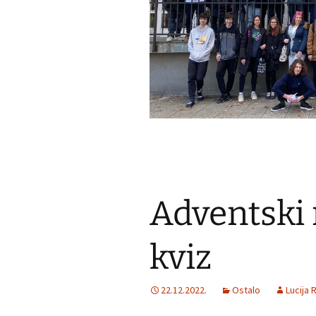
Adventski
kviz
22.12.2022.
Ostalo
Lucija R