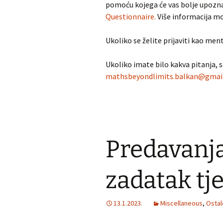
pomoću kojega će vas bolje upoznat
Questionnaire.
Više informacija m
Ukoliko se želite prijaviti kao men
Ukoliko imate bilo kakva pitanja,
mathsbeyondlimits.balkan@gmai
Predavanj
zadatak tj
13.1.2023.
Miscellaneous
,
Ostal