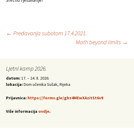
Sretno rješavanje!
Post
←
Predavanja subotom 17.4.2021.
Math beyond limits
→
navigation
Ljetni kamp 2026.
datum:
17. – 24. 8. 2026.
lokacija:
Dom učenika Sušak, Rijeka
Prijavnica:
https://forms.gle/gbz4MEwXAzitSt6v9
Više informacija
ovdje
.