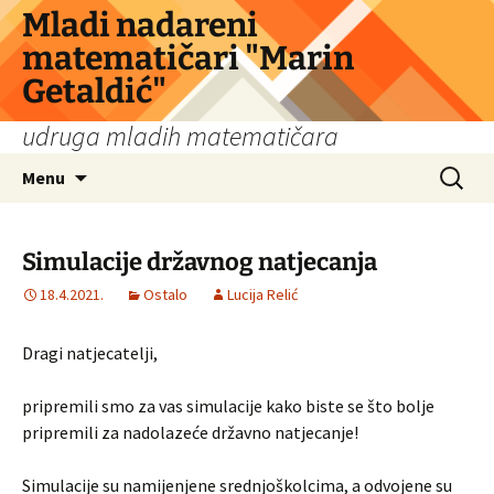
Skip
Mladi nadareni
to
matematičari "Marin
content
Getaldić"
udruga mladih matematičara
Search
Menu
for:
Simulacije državnog natjecanja
18.4.2021.
Ostalo
Lucija Relić
Dragi natjecatelji,
pripremili smo za vas simulacije kako biste se što bolje
pripremili za nadolazeće državno natjecanje!
Simulacije su namijenjene srednjoškolcima, a odvojene su