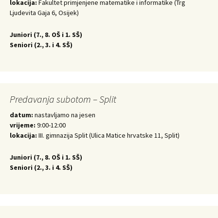
lokacija:
Fakultet primjenjene matematike i informatike (Trg
Ljudevita Gaja 6, Osijek)
Juniori (
7., 8. OŠ i 1. SŠ)
Seniori (
2., 3. i 4. SŠ)
Predavanja subotom – Split
datum:
nastavljamo na jesen
vrijeme:
9:00-12:00
lokacija:
III. gimnazija Split (Ulica Matice hrvatske 11, Split)
Juniori (
7., 8. OŠ i 1. SŠ)
Seniori (
2., 3. i 4. SŠ)