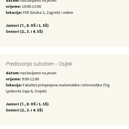
datum:
nastavljamo na jesen
vrijeme:
10:00-13:00
lokacija:
FER (Unska 3, Zagreb) i online
Juniori (
7., 8. OŠ i 1. SŠ)
Seniori (
2., 3. i 4. SŠ)
Predavanja subotom – Osijek
datum:
nastavljamo na jesen
vrijeme:
9:00-12:00
lokacija:
Fakultet primjenjene matematike i informatike (Trg
Ljudevita Gaja 6, Osijek)
Juniori (
7., 8. OŠ i 1. SŠ)
Seniori (
2., 3. i 4. SŠ)