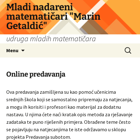
Skip
Mladi nadareni
to
matematičari "Marin
content
Getaldić"
udruga mladih matematičara
Search
Menu
for:
Online predavanja
Ova predavanja zamišljena su kao pomoć učenicima
srednjih škola koji se samostalno pripremaju za natjecanja,
a mogu ih korisiti i profesori kao materijal za dodatnu
nastavu. U njima ćete naći kratak opis metoda za rješavanje
zadataka te puno riješenih primjera. Obrađene teme često
se pojavljuju na natjecanjima te iste održavamo u sklopu
projekta Predavanja subotom.