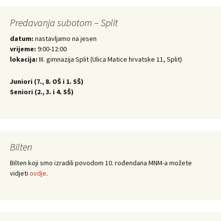
Predavanja subotom – Split
datum:
nastavljamo na jesen
vrijeme:
9:00-12:00
lokacija:
III. gimnazija Split (Ulica Matice hrvatske 11, Split)
Juniori (
7., 8. OŠ i 1. SŠ)
Seniori (
2., 3. i 4. SŠ)
Bilten
Bilten koji smo izradili povodom 10. rođendana MNM-a možete
vidjeti
ovdje
.